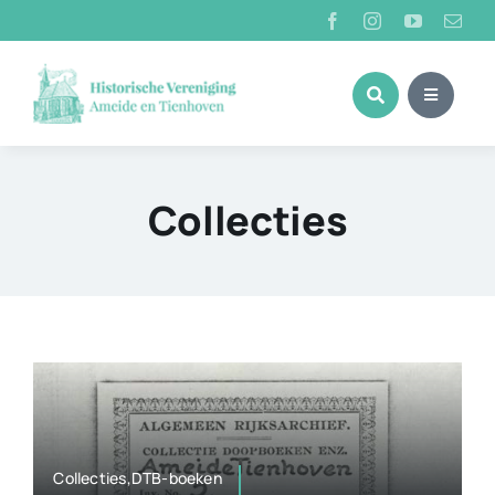
Ga
naar
inhoud
Collecties
Collecties,DTB-boeken