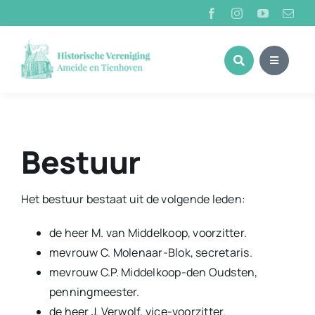
Ga
naar
inhoud
Bestuur
Het bestuur bestaat uit de volgende leden:
de heer M. van Middelkoop, voorzitter.
mevrouw C. Molenaar-Blok, secretaris.
mevrouw C.P. Middelkoop-den Oudsten,
penningmeester.
de heer J. Verwolf, vice-voorzitter.