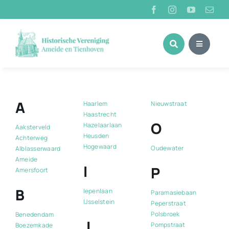
Ga
naar
inhoud
A
Haarlem
Nieuwstraat
Haastrecht
O
Hazelaarlaan
Aaksterveld
Heusden
Achterweg
Hogewaard
Oudewater
Alblasserwaard
Ameide
I
P
Amersfoort
B
Iepenlaan
Paramasiebaan
IJsselstein
Peperstraat
Polsbroek
Benedendam
J
Pompstraat
Boezemkade