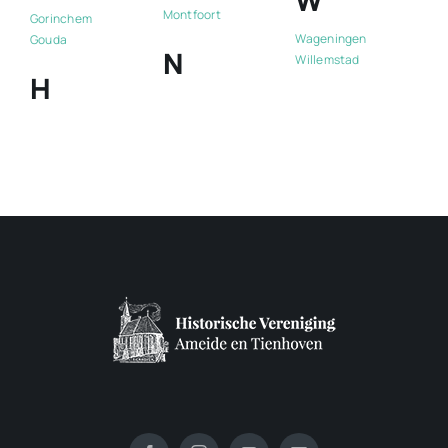
W
Montfoort
Gorinchem
Wageningen
Gouda
N
Willemstad
H