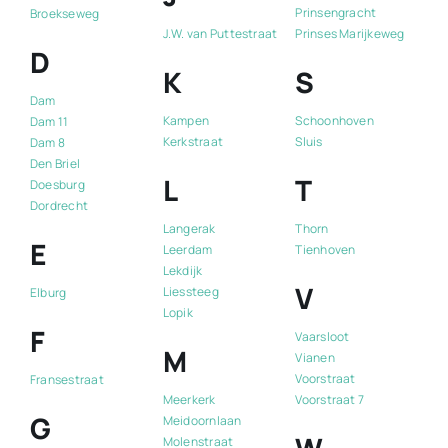
Prinsengracht
Broekseweg
J.W. van Puttestraat
Prinses Marijkeweg
D
K
S
Dam
Kampen
Schoonhoven
Dam 11
Kerkstraat
Sluis
Dam 8
Den Briel
L
T
Doesburg
Dordrecht
Langerak
Thorn
E
Leerdam
Tienhoven
Lekdijk
V
Liessteeg
Elburg
Lopik
F
Vaarsloot
M
Vianen
Voorstraat
Fransestraat
Meerkerk
Voorstraat 7
G
Meidoornlaan
Molenstraat