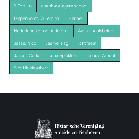
’t Fortuin
openbare lagere school
Diepenhorst, Willemina
Herlaer
Nederlands Hervormde Kerk
Avondmaalsbekers
Jesse, Nico
Jaarverslag
lichtfeest
Jonker. Carla
kersenplukkers
Leers-- Arnout
Sint Nicolaaskerk