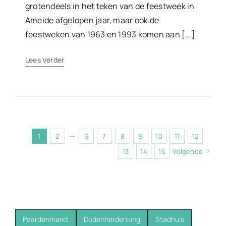
grotendeels in het teken van de feestweek in
Ameide afgelopen jaar, maar ook de
feestweken van 1963 en 1993 komen aan [...]
Lees Verder
1
2
···
6
7
8
9
10
11
12
13
14
15
Volgende
Paardenmarkt
Dodenherdenking
Stadhuis