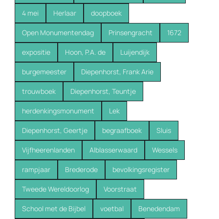
4 mei
Herlaar
doopboek
Open Monumentendag
Prinsengracht
1672
expositie
Hoon, P.A. de
Luijendijk
burgemeester
Diepenhorst, Frank Arie
trouwboek
Diepenhorst, Teuntje
herdenkingsmonument
Lek
Diepenhorst, Geertje
begraafboek
Sluis
Vijfheerenlanden
Alblasserwaard
Wessels
rampjaar
Brederode
bevolkingsregister
Tweede Wereldoorlog
Voorstraat
School met de Bijbel
voetbal
Benedendam