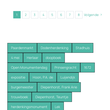
1
2
3
4
5
6
7
8
Volgende
Paardenmarkt
Dodenherdenking
Stadhuis
4 mei
Herlaar
doopboek
Open Monumentendag
Prinsengracht
1672
expositie
Hoon, P.A. de
Luijendijk
burgemeester
Diepenhorst, Frank Arie
trouwboek
Diepenhorst, Teuntje
herdenkingsmonument
Lek