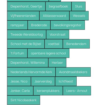
Diepenhorst, Geertje
begraafboek
Sluis
Vijfheerenlanden
Alblasserwaard
Wessels
rampjaar
Brederode
bevolkingsregister
Tweede Wereldoorlog
Voorstraat
School met de Bijbel
voetbal
Benedendam
’t Fortuin
openbare lagere school
Diepenhorst, Willemina
Herlaer
Nederlands Hervormde Kerk
Avondmaalsbekers
Jesse, Nico
Jaarverslag
lichtfeest
Jonker. Carla
kersenplukkers
Leers-- Arnout
Sint Nicolaaskerk