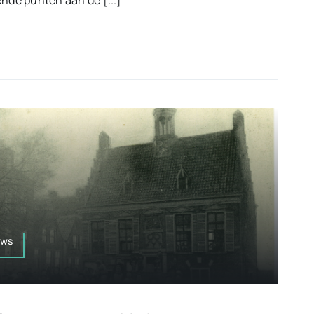
ende punten aan de [...]
uws