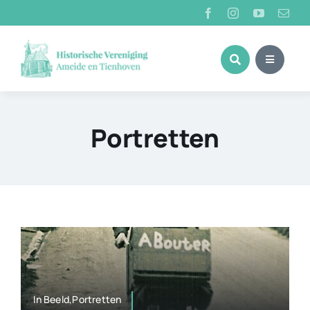
Ga
naar
inhoud
Portretten
In Beeld,Portretten