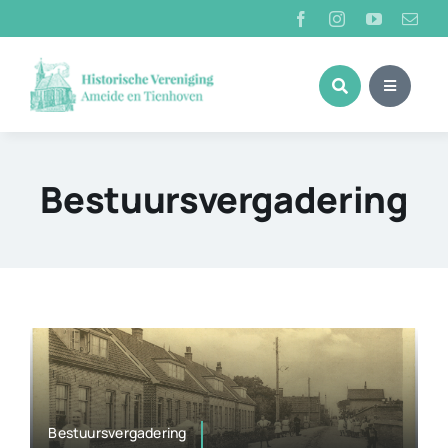
Ga
naar
inhoud
Bestuursvergadering
Bestuursvergadering