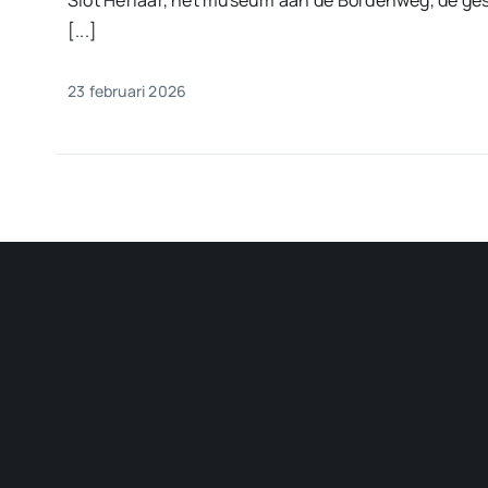
Slot Herlaar, het museum aan de Bordenweg, de ges
[...]
23 februari 2026