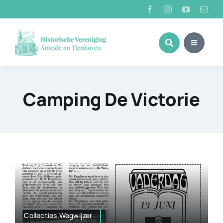
Ga
naar
inhoud
Camping De Victorie
Collecties,Wegwijzer