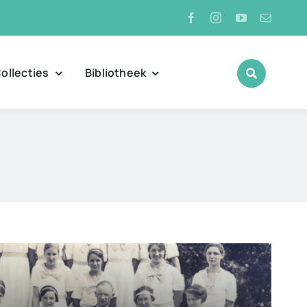
ollecties
Bibliotheek