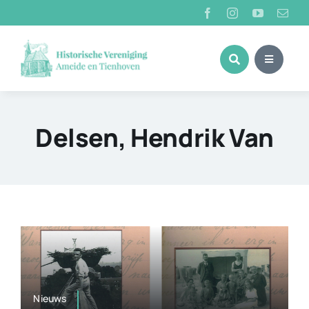
Ga
naar
inhoud
Delsen, Hendrik Van
Nieuws