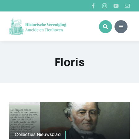
Ga
naar
inhoud
Floris
Collecties,Nieuwsblad