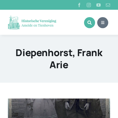
Ga
naar
inhoud
Diepenhorst, Frank
Arie