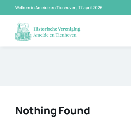
Ga
Welkom in Ameide en Tienhoven, 17 april 2026
naar
inhoud
Nothing Found