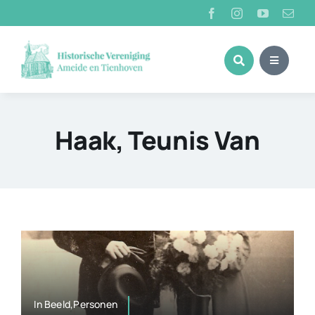
Ga
naar
inhoud
Haak, Teunis Van
In Beeld,Personen