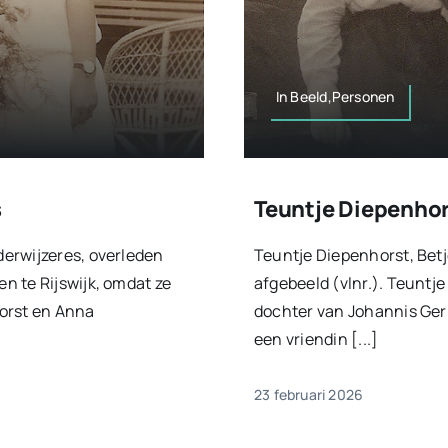
In Beeld,Personen
s
Teuntje Diepenhors
erwijzeres, overleden
Teuntje Diepenhorst, Betj
n te Rijswijk, omdat ze
afgebeeld (vlnr.). Teuntj
orst en Anna
dochter van Johannis Gerr
een vriendin [...]
23 februari 2026