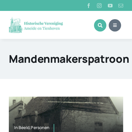
Ga
naar
inhoud
Mandenmakerspatroon
In Beeld,Personen