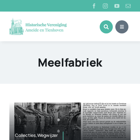
Ga
naar
inhoud
Meelfabriek
Collecties,Wegwijzer