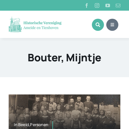
Ga
naar
inhoud
Bouter, Mijntje
In Beeld,Personen