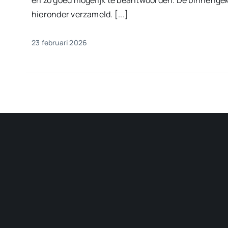
en zo goed mogelijk te beantwoorden. De binneng
hieronder verzameld. [...]
23 februari 2026