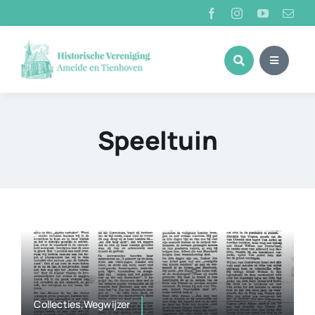
Ga
naar
inhoud
Speeltuin
Collecties,Wegwijzer