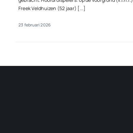
gebracht. Hoofdrolspelers: op de voorgrond (v.l.n.r.)
Freek Veldhuizen (52 jaar) [...]
23 februari 2026