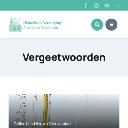
Ga
naar
inhoud
Vergeetwoorden
Collecties,Nieuws,Nieuwsblad