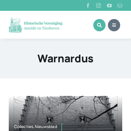
Ga
naar
inhoud
Warnardus
Collecties,Nieuwsblad