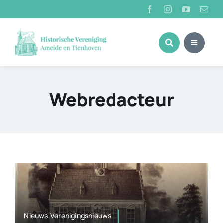
Ga
naar
inhoud
Webredacteur
Nieuws,Verenigingsnieuws