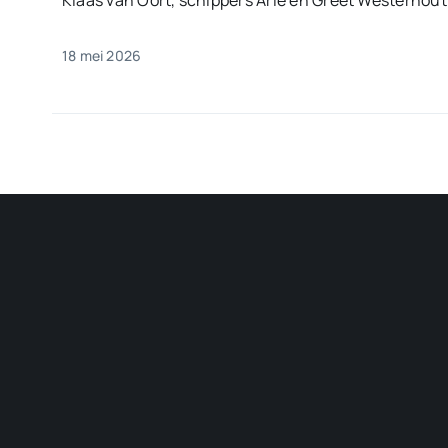
Klaas van Oort, schippers Arie en Greet Westerhout e
18 mei 2026