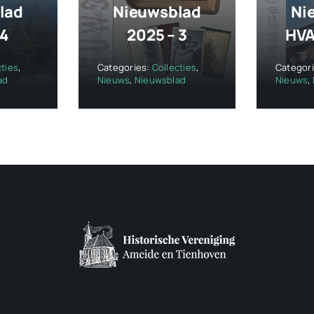
lad
Nieuwsblad
Ni
 4
2025 – 3
HVA
cties
,
Categories:
Collecties
,
Categor
ad
Nieuws
,
Nieuwsblad
Nieuws
,