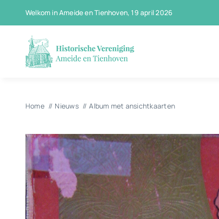
Ga
Welkom in Ameide en Tienhoven, 19 april 2026
naar
inhoud
Home
Nieuws
Album met ansichtkaarten