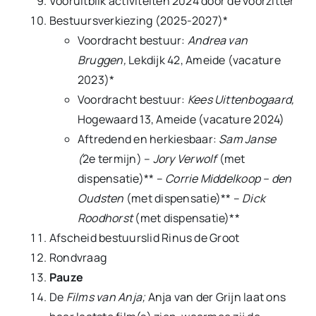
Vooruitblik activiteiten 2024 door de voorzitter
Bestuursverkiezing (2025-2027)*
Voordracht bestuur:
Andrea van
Bruggen,
Lekdijk 42, Ameide (vacature
2023)*
Voordracht bestuur:
Kees Uittenbogaard,
Hogewaard 13, Ameide (vacature 2024)
Aftredend en herkiesbaar:
Sam Janse
(
2e termijn) –
Jory Verwolf
(met
dispensatie)** –
Corrie Middelkoop – den
Oudsten
(met dispensatie)** –
Dick
Roodhorst
(met dispensatie)**
Afscheid bestuurslid Rinus de Groot
Rondvraag
Pauze
De
Films van Anja;
Anja van der Grijn laat ons