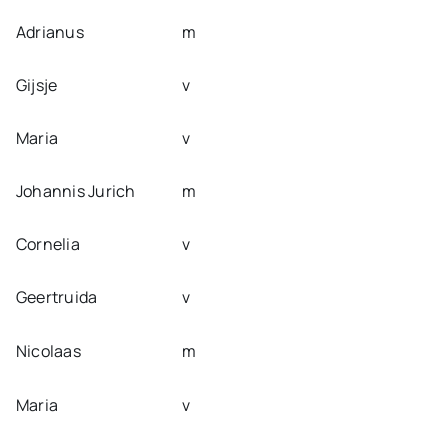
Adrianus
m
Gijsje
v
Maria
v
Johannis Jurich
m
Cornelia
v
Geertruida
v
Nicolaas
m
Maria
v