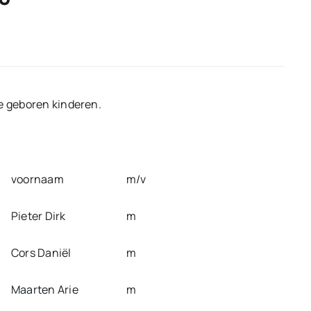
de geboren kinderen.
voornaam
m/v
Pieter Dirk
m
Cors Daniël
m
Maarten Arie
m