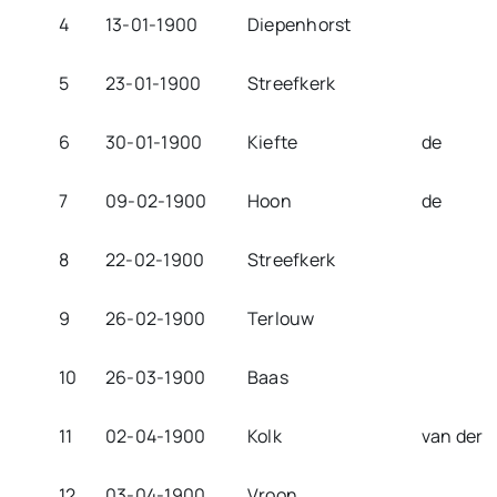
4
13-01-1900
Diepenhorst
5
23-01-1900
Streefkerk
6
30-01-1900
Kiefte
de
7
09-02-1900
Hoon
de
8
22-02-1900
Streefkerk
9
26-02-1900
Terlouw
10
26-03-1900
Baas
11
02-04-1900
Kolk
van der
12
03-04-1900
Vroon