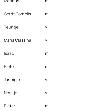
Marinus
m
Gerrit Cornelis
m
Teuntje
v
Maria Classina
v
Isaäc
m
Pieter
m
Jannigje
v
Neeltje
v
Pieter
m