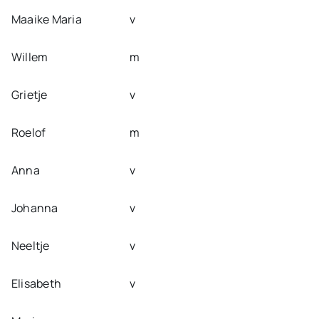
Maaike Maria
v
Willem
m
Grietje
v
Roelof
m
Anna
v
Johanna
v
Neeltje
v
Elisabeth
v