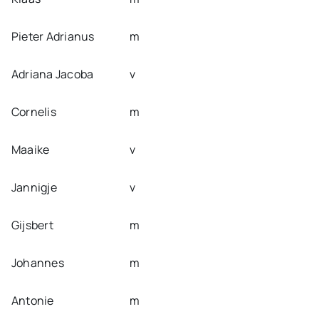
Pieter Adrianus
m
Adriana Jacoba
v
Cornelis
m
Maaike
v
Jannigje
v
Gijsbert
m
Johannes
m
Antonie
m