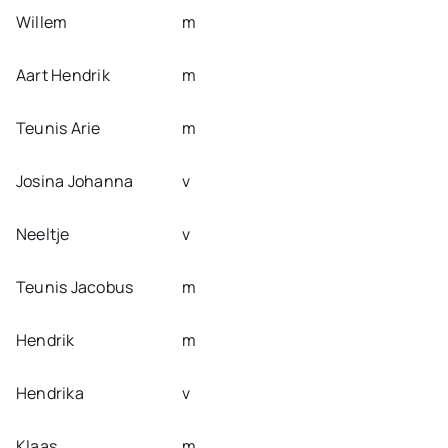
Willem
m
Aart Hendrik
m
Teunis Arie
m
Josina Johanna
v
Neeltje
v
Teunis Jacobus
m
Hendrik
m
Hendrika
v
Klaas
m