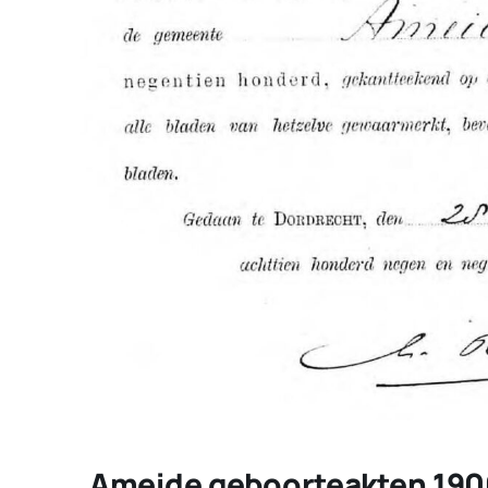
Ameide geboorteakten 19