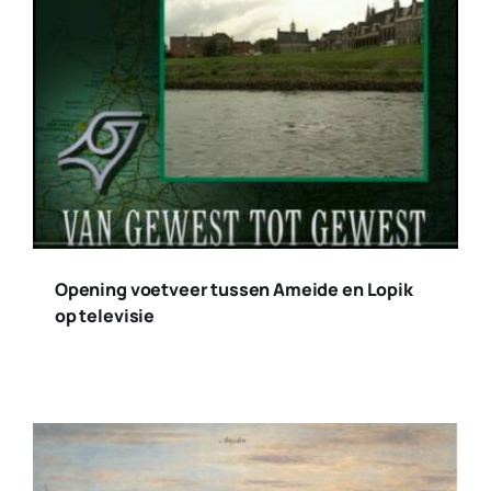
Opening voetveer tussen Ameide en Lopik
op televisie