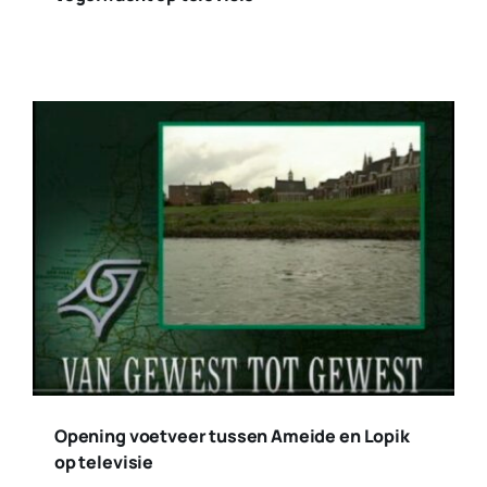
Opening voetveer tussen Ameide en Lopik
op televisie