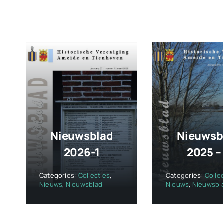
Nieuwsblad
Nieuwsb
2026-1
2025 –
Categories:
Collecties
,
Categories:
Colle
Nieuws
,
Nieuwsblad
Nieuws
,
Nieuwsbl