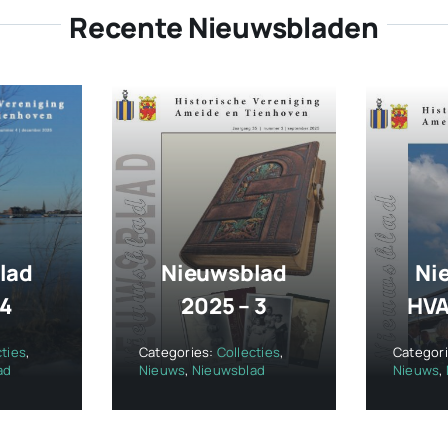
Recente Nieuwsbladen
lad
Nieuwsblad
Ni
 4
2025 – 3
HVA
cties
,
Categories:
Collecties
,
Categor
ad
Nieuws
,
Nieuwsblad
Nieuws
,