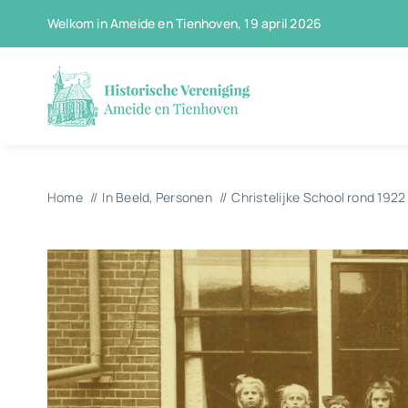
Ga
Welkom in Ameide en Tienhoven, 19 april 2026
naar
inhoud
Home
In Beeld
Personen
Christelijke School rond 1922