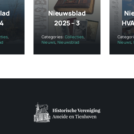
lad
Nieuwsblad
Ni
 4
2025 – 3
HVA
cties
,
Categories:
Collecties
,
Categor
ad
Nieuws
,
Nieuwsblad
Nieuws
,