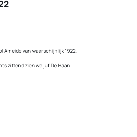
922
ol Ameide van waarschijnlijk 1922.
chts zittend zien we juf De Haan.