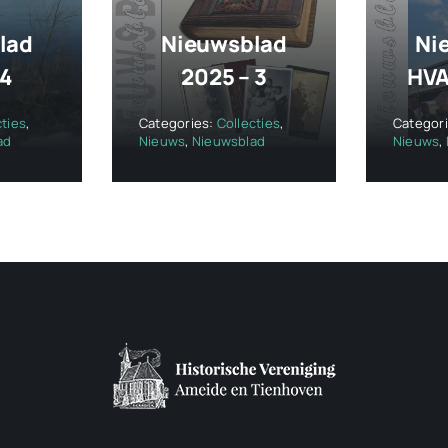
lad
Nieuwsblad
Ni
 4
2025 – 3
HVA
cties
,
Categories:
Collecties
,
Categor
ad
Nieuws
,
Nieuwsblad
Nieuws
,