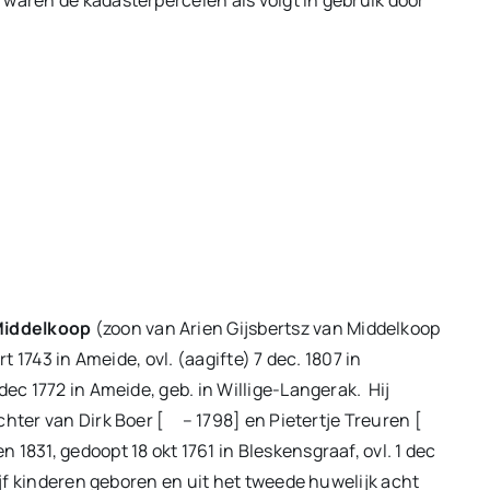
 waren de kadasterpercelen als volgt in gebruik door
Middelkoop
(zoon van Arien Gijsbertsz van Middelkoop
 1743 in Ameide, ovl. (aagifte) 7 dec. 1807 in
 dec 1772 in Ameide, geb. in Willige-Langerak. Hij
ochter van Dirk Boer [ – 1798] en Pietertje Treuren [
1831, gedoopt 18 okt 1761 in Bleskensgraaf, ovl. 1 dec
vijf kinderen geboren en uit het tweede huwelijk acht