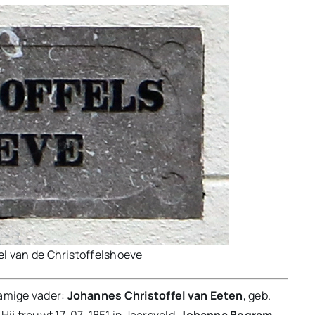
el van de Christoffelshoeve
namige vader:
Johannes Christoffel van Eeten
, geb.
Hij trouwt 17-07-1851 in Jaarsveld,
Johanna Begram
,