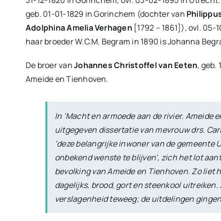
geb. 01-01-1829 in Gorinchem (dochter van
Philippu
Adolphina Amelia Verhagen
[1792 – 1861]), ovl. 05-
haar broeder W.C.M. Begram in 1890 is Johanna Begr
De broer van
Johannes Christoffel van Eeten
, geb. 
Ameide en Tienhoven.
In ‘Macht en armoede aan de rivier. Ameide 
uitgegeven dissertatie van mevrouw drs. Car
‘deze belangrijke inwoner van de gemeente U
onbekend wenste te blijven’, zich het lot aa
bevolking van Ameide en Tienhoven. Zo liet hij
dagelijks, brood, gort en steenkool uitreiken
verslagenheid teweeg; de uitdelingen gingen 