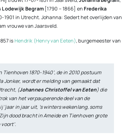
s Lodewijk Begram
[1790 – 1866] en
Frederika
10-1901 in Utrecht. Johanna: Sedert het overlijden van
am vrouwe van Jaarsveld.
1857 is
Hendrik (Henry van Eeten)
, burgemeester van
en Tienhoven 1870-1940’, de in 2010 postuum
la Jonker, wordt er melding van gemaakt dat
trecht, (
Johannes Christoffel van Eeten
) die
ntrok van het verpauperende deel van de
 ‘jaar in jaar uit, ’s winters wekenlang, soms
. Zijn dood bracht in Ameide en Tienhoven grote
voort’.