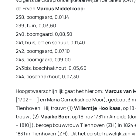
Volgens de Oorspronkelijke aanwijzende tafels (OAT)
de Erven
Marcus Middelkoop
:
238, boomgaard, 0,01,14
239, tuin, 0,03,60
240, boomgaard, 0,08,30
241, huis, erf en schuur, 0,11,40
242, boomgaard, 0,07,10
243, boomgaard, 0,19,00
243bis, boschhakhout, 0,05,60
244, boschhakhout, 0,07,30
Hoogstwaarschijnlijk gaat het hier om:
Marcus van 
[1702 – ] en Maria Cornelisdr de Moor), gedoopt 3 mrt
Tienhoven. Hij trouwt (1)
Willemtje Hooikaas
, op 18
trouwt (2)
Maaike Boer
, op 16 nov 1781 in Ameide (d
– 1810]), beroep bouwvrouw Tienhoven (ZH) in 1824 en 
1831 in Tienhoven (ZH). Uit het eerste huwelijk zijn 