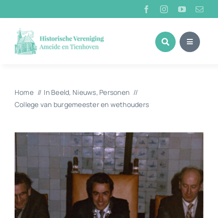
Ga
naar
inhoud
Home
In Beeld
Nieuws
Personen
College van burgemeester en wethouders