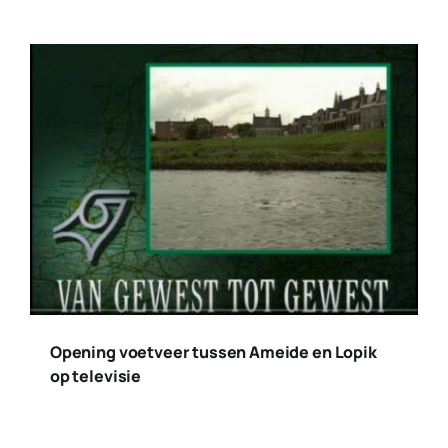
Opening voetveer tussen Ameide en Lopik
op televisie