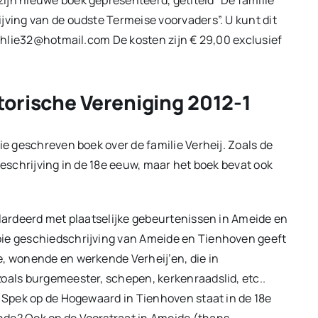
jving van de oudste Termeise voorvaders”. U kunt dit
stahlie32@hotmail.com De kosten zijn € 29,00 exclusief
torische Vereniging 2012-1
ie geschreven boek over de familie Verheij. Zoals de
beschrijving in de 18e eeuw, maar het boek bevat ook
elardeerd met plaatselijke gebeurtenissen in Ameide en
oie geschiedschrijving van Ameide en Tienhoven geeft
e, wonende en werkende Verheij’en, die in
zoals burgemeester, schepen, kerkenraadslid, etc..
n Spek op de Hogewaard in Tienhoven staat in de 18e
nde? Ook op de Voorstraat in Ameide (thans