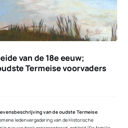
meide van de 18e eeuw;
 oudste Termeise voorvaders
; levensbeschrijving van de oudste Termeise
gemene ledenvergadering van de Historische
ijn nieuwe boek gepresenteerd, getiteld “De familie