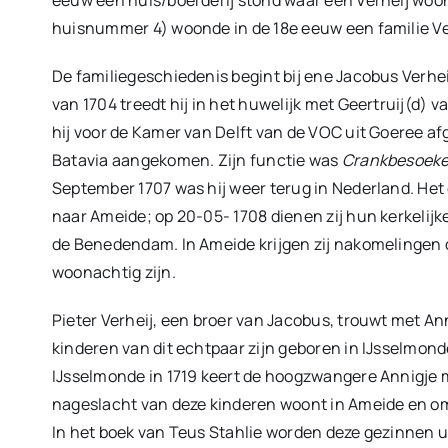
huisnummer 4) woonde in de 18e eeuw een familie Ve
De familiegeschiedenis begint bij ene Jacobus Verhei
van 1704 treedt hij in het huwelijk met Geertruij(d) v
hij voor de Kamer van Delft van de VOC uit Goeree a
Batavia aangekomen. Zijn functie was
Crankbesoeke
September 1707 was hij weer terug in Nederland. Het 
naar Ameide; op 20-05- 1708 dienen zij hun kerkelijke
de Benedendam. In Ameide krijgen zij nakomelingen 
woonachtig zijn.
Pieter Verheij, een broer van Jacobus, trouwt met An
kinderen van dit echtpaar zijn geboren in IJsselmond
IJsselmonde in 1719 keert de hoogzwangere Annigje 
nageslacht van deze kinderen woont in Ameide en o
In het boek van Teus Stahlie worden deze gezinnen u