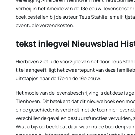
Verheij in het Ameide van de 18e eeuw; levensbeschri
boek bestellen bij de auteur Teus Stahlie; email: tj
eventuele verzendkosten.
tekst inlegvel Nieuwsblad His
Hierboven ziet u de voorzijde van het door Teus Stahl
titel aangeeft, ligt het zwaartepunt van deze familie
uitstapjes naar de 17e en de 19e eeuw.
Het mooie van de levensbeschrijving is dat deze is g
Tienhoven. Dit betekent dat dit nieuwe boek een mo
en de geschiedenis verbindt met de toen hier levend
verschillende gevallen bestuursfuncties vervulden, 
Wist u bijvoorbeeld dat daar waar nu de boerderij va
eeuw een huis/boerderij stond waar een Verheij woo