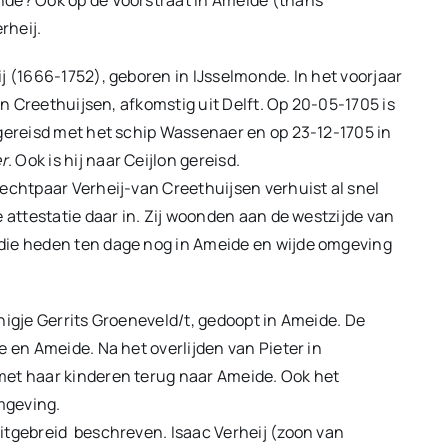
rheij.
j (1666-1752), geboren in IJsselmonde. In het voorjaar
an Creethuijsen, afkomstig uit Delft. Op 20-05-1705 is
fgereisd met het schip Wassenaer en op 23-12-1705 in
r
. Ook is hij naar Ceijlon gereisd.
echtpaar Verheij-van Creethuijsen verhuist al snel
 attestatie daar in. Zij woonden aan de westzijde van
die heden ten dage nog in Ameide en wijde omgeving
nigje Gerrits Groeneveld/t, gedoopt in Ameide. De
e en Ameide. Na het overlijden van Pieter in
met haar kinderen terug naar Ameide. Ook het
mgeving.
itgebreid beschreven. Isaac Verheij (zoon van