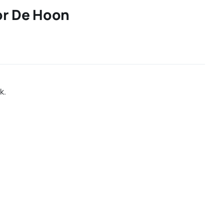
or De Hoon
k.