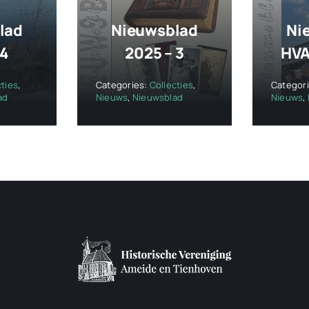
lad
Nieuwsblad
Ni
 4
2025 – 3
HVA
cties
,
Categories:
Collecties
,
Categor
ad
Nieuws
,
Nieuwsblad
Nieuws
,