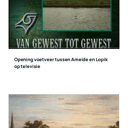
Opening voetveer tussen Ameide en Lopik
op televisie