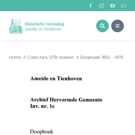
Ga
naar
inhoud
Home
Collecties
DTB-boeken
Doopboek 1852 – 1876