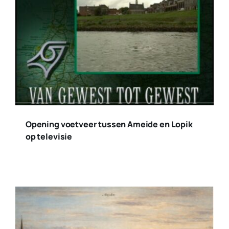
Opening voetveer tussen Ameide en Lopik
op televisie