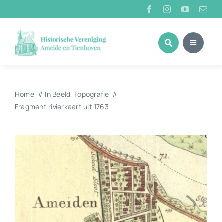
Ga
naar
inhoud
Home
In Beeld
Topografie
Fragment rivierkaart uit 1763