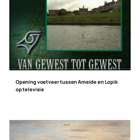
Opening voetveer tussen Ameide en Lopik
op televisie