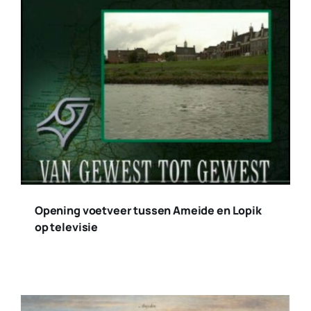
Opening voetveer tussen Ameide en Lopik
op televisie