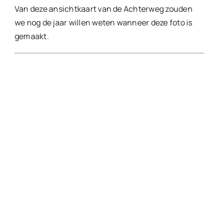
Uitg. Boekhandel en Drukkerij Crezée – Dam 6,
Ameide, Tel. 229; poststempel 1975