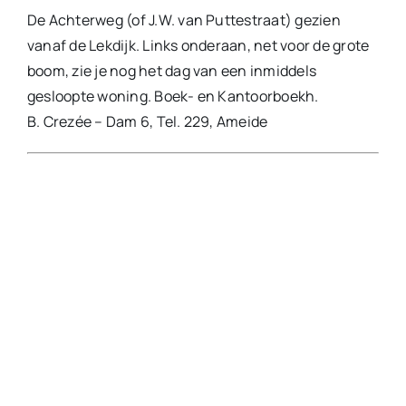
beschikbaar. Op de website van de Historische
Vereniging kun je deze afbeeldingen bekijken.
Wanneer je over ansichtkaarten beschikt die niet
op deze website voorkomen of die van een betere
kwaliteit zijn, dan verzoeken we je om contact met
ons op te nemen. Graag wil de vereniging jouw
ansichtkaarten scannen. Op deze manier kun je
meehelpen om de verzameling ansichten zo
compleet mogelijk te krijgen.
Nieuwsberichten