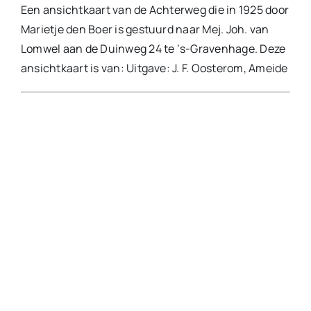
Een ansichtkaart van de Achterweg die in 1925 door
Marietje den Boer is gestuurd naar Mej. Joh. van
Lomwel aan de Duinweg 24 te ‘s-Gravenhage. Deze
ansichtkaart is van: Uitgave: J. F. Oosterom, Ameide
Van deze ansichtkaart van de Achterweg zouden
we nog de jaar willen weten wanneer deze foto is
gemaakt.
Zou dit het huis van J. Verhoef aan de Achterweg
kunnen zijn?