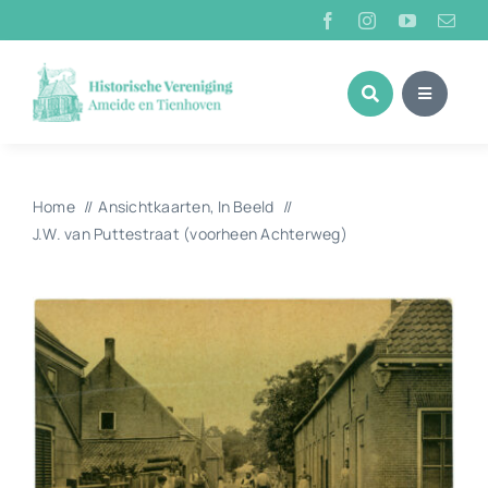
Ga
naar
inhoud
Home
Ansichtkaarten
In Beeld
J.W. van Puttestraat (voorheen Achterweg)