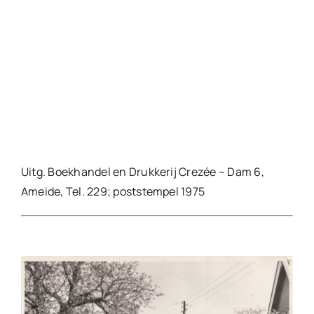
Bloemenmagazijn Marja
Jaap Verveer en Marie Zweeren maken hier
kerststukjes.