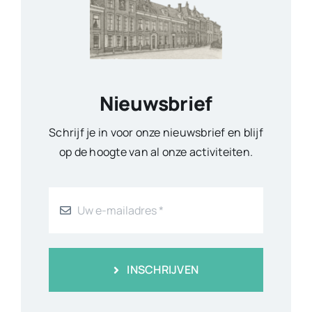
KvK 40324336 – ANBI / RSIN 8165.42.296 – Bank
NL42 RABO 0301 9522 48
Home
Lid worden
Publicaties
Contact