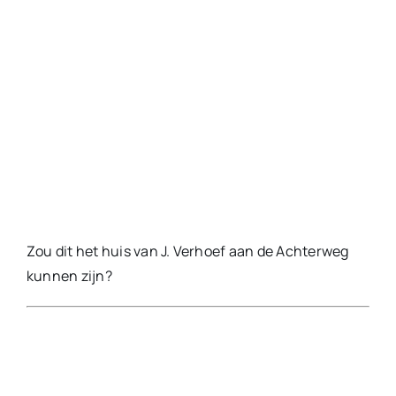
De Achterweg (of J.W. van Puttestraat) gezien
vanaf de Lekdijk. Links onderaan, net voor de grote
boom, zie je nog het dag van een inmiddels
gesloopte woning. Boek- en Kantoorboekh.
B. Crezée – Dam 6, Tel. 229, Ameide
tekst achterzijde niet bekend