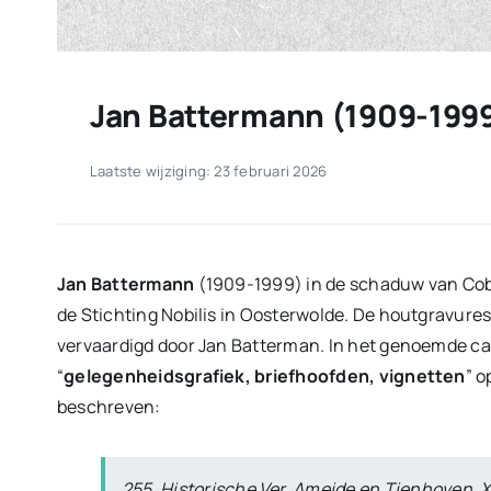
Jan Battermann (1909-199
Laatste wijziging: 23 februari 2026
Jan Battermann
(1909-1999) in de schaduw van Cobra.
de Stichting Nobilis in Oosterwolde. De houtgravures 
vervaardigd door Jan Batterman. In het genoemde cahi
“
gelegenheidsgrafiek, briefhoofden, vignetten
” o
beschreven:
255. Historische Ver. Ameide en Tienhoven, X