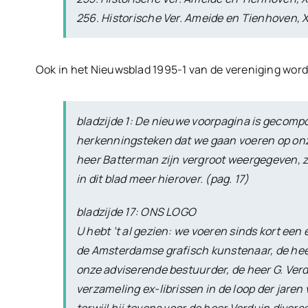
256. Historische Ver. Ameide en Tienhoven, X
Ook in het Nieuwsblad 1995-1 van de vereniging word
bladzijde 1: De nieuwe voorpagina is gecomp
herkenningsteken dat we gaan voeren op onze
heer Batterman zijn vergroot weergegeven, zo
in dit blad meer hierover. (pag. 17)
bladzijde 17: ONS LOGO
U hebt ’t al gezien: we voeren sinds kort ee
de Amsterdamse grafisch kunstenaar, de hee
onze adviserende bestuurder, de heer G. Verd
verzameling ex-librissen in de loop der jare
terwijl hij tevens voor de heer Verduin diver