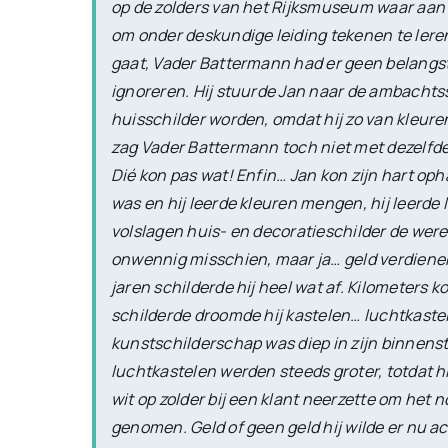
op de zolders van het Rijksmuseum waar aa
om onder deskundige leiding tekenen te leren
gaat, Vader Battermann had er geen belangste
ignoreren. Hij stuurde Jan naar de ambachts
huisschilder worden, omdat hij zo van kleure
zag Vader Battermann toch niet met dezelfd
Dié kon pas wat! Enfin… Jan kon zijn hart opha
was en hij leerde kleuren mengen, hij leerde 
volslagen huis- en decoratieschilder de wer
onwennig misschien, maar ja… geld verdienen 
jaren schilderde hij heel wat af. Kilometers k
schilderde droomde hij kastelen… luchtkastel
kunstschilderschap was diep in zijn binnenste
luchtkastelen werden steeds groter, totdat h
wit op zolder bij een klant neerzette om het 
genomen. Geld of geen geld hij wilde er nu 