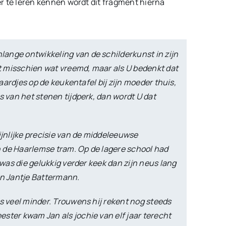
 te leren kennen wordt dit fragment hierna
ange ontwikkeling van de schilderkunst in zijn
t misschien wat vreemd, maar als U bedenkt dat
paardjes op de keukentafel bij zijn moeder thuis,
s van het stenen tijdperk, dan wordt U dat
ijnlijke precisie van de middeleeuwse
 de Haarlemse tram. Op de lagere school had
 was die gelukkig verder keek dan zijn neus lang
an Jantje Battermann.
as veel minder. Trouwens hij rekent nog steeds
ster kwam Jan als jochie van elf jaar terecht