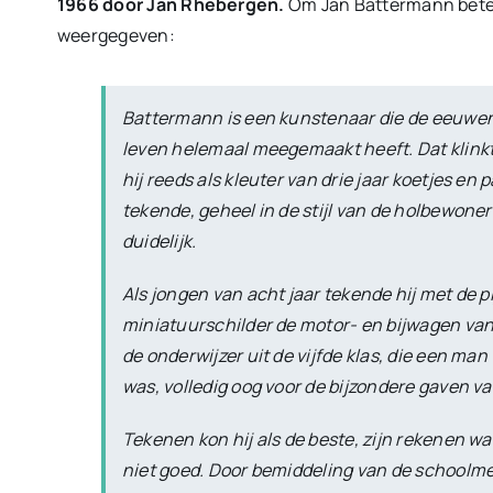
1966 door Jan Rhebergen.
Om Jan Battermann beter
weergegeven:
Battermann is een kunstenaar die de eeuwenl
leven helemaal meegemaakt heeft. Dat klink
hij reeds als kleuter van drie jaar koetjes en 
tekende, geheel in de stijl van de holbewoner
duidelijk.
Als jongen van acht jaar tekende hij met de p
miniatuurschilder de motor- en bijwagen van
de onderwijzer uit de vijfde klas, die een man
was, volledig oog voor de bijzondere gaven v
Tekenen kon hij als de beste, zijn rekenen w
niet goed. Door bemiddeling van de schoolmee