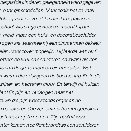
n begaafde kinderen gelegenheid werd gegeven
 naar gipsmodellen. Maar zoals het zo vaak
lling voor en vond ’t maar Jan’s gaven te
school. Als enige concessie mocht hij dan
n hield, maar een huis- en decoratieschilder
e ogen als waarmee hij een timmerman bekeek.
len, voor zover mogelijk… Hij leerde wat verf
letters en krullen schilderen en kwam als een
eld van de grote mensen binnenrollen. Wat
was in die crisisjaren de boodschap. En in die
ozijnen en hectaren muur. En terwijl hij huizen
en! En pijn en verlangen naar het
. En die pijn werd steeds erger en de
ij op zekeren dag zijn emmertje met gebroken
nooit meer op te nemen. Zijn besluit was
achter komen hoe Rembrandt zo kon schilderen.