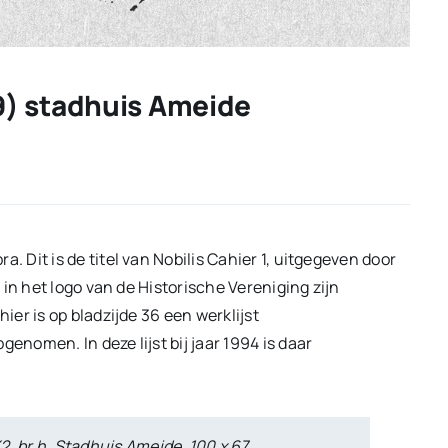
9) stadhuis Ameide
 Dit is de titel van Nobilis Cahier 1, uitgegeven door
in het logo van de Historische Vereniging zijn
er is op bladzijde 36 een werklijst
pgenomen. In deze lijst bij jaar 1994 is daar
2, br.h, Stadhuis Ameide, 100 x 67