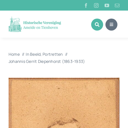
Ga
naar
inhoud
Home
In Beeld
Portretten
Johannis Gerrit Diepenhorst (1863-1933)