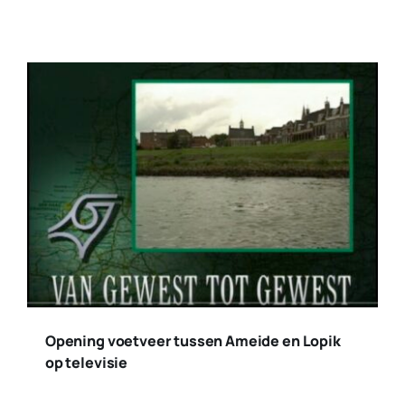
Opening voetveer tussen Ameide en Lopik
op televisie