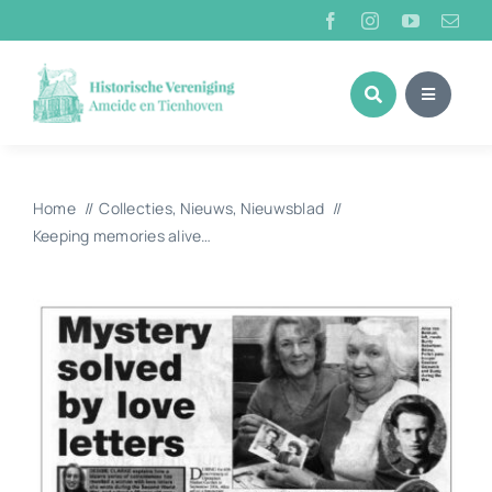
Ga
naar
inhoud
Home
Collecties
Nieuws
Nieuwsblad
Keeping memories alive…