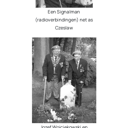
Een Signalman
(radioverbindingen) net as
Czeslaw
Jozef Wojciekowski en