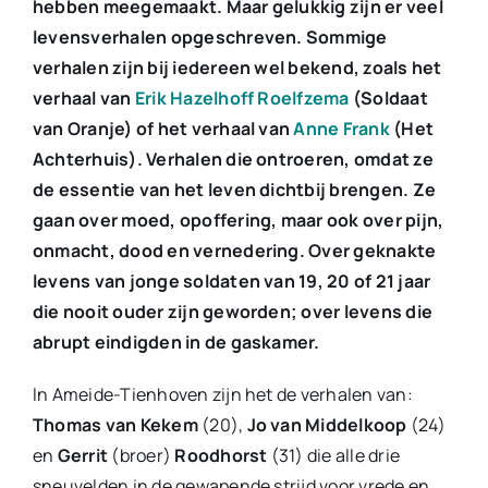
hebben meegemaakt. Maar gelukkig zijn er veel
levensverhalen opgeschreven. Sommige
verhalen zijn bij iedereen wel bekend, zoals het
verhaal van
Erik Hazelhoff Roelfzema
(Soldaat
van Oranje) of het verhaal van
Anne Frank
(Het
Achterhuis). Verhalen die ontroeren,
omdat ze
de essentie van het leven dichtbij brengen. Ze
gaan over moed, opoffering, maar ook over pijn,
onmacht, dood en vernedering. Over geknakte
levens van jonge soldaten van 19, 20 of 21 jaar
die nooit ouder zijn geworden; over levens die
abrupt eindigden in de gaskamer.
ln Ameide-Tienhoven zijn het de verhalen van:
Thomas van Kekem
(20),
Jo van Middelkoop
(24)
en
Gerrit
(broer)
Roodhorst
(31) die alle drie
sneuvelden in de gewapende strijd voor vrede en