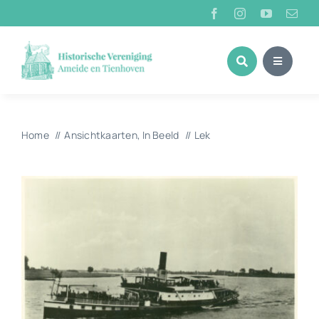
Ga
naar
inhoud
Home
Ansichtkaarten
In Beeld
Lek