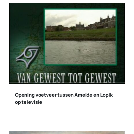
Opening voetveer tussen Ameide en Lopik
op televisie